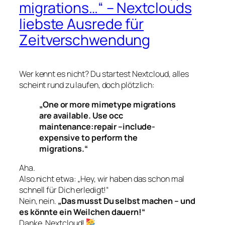
migrations…“ – Nextclouds
liebste Ausrede für
Zeitverschwendung
Wer kennt es nicht? Du startest Nextcloud, alles
scheint rund zu laufen, doch plötzlich:
„One or more mimetype migrations
are available. Use occ
maintenance:repair –include-
expensive to perform the
migrations.“
Aha.
Also nicht etwa: „Hey, wir haben das schon mal
schnell für Dich erledigt!“
Nein, nein.
„Das musst Du selbst machen – und
es könnte ein Weilchen dauern!“
Danke, Nextcloud!