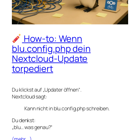
How-to: Wenn
blu.config.php dein
Nextcloud-Update
torpediert
Du klickst auf „Updater öffnen“.
Nextcloud sagt:
Kann nicht in blu.config.php schreiben.
Du denkst:
„blu… was genau?“
(mehr …)