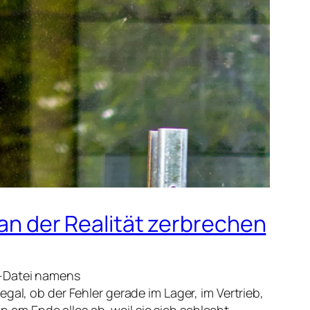
 der Realität zerbrechen
l-Datei namens
gal, ob der Fehler gerade im Lager, im Vertrieb,
am Ende alles ab, weil sie sich schlecht