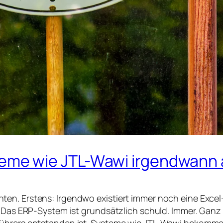
e wie JTL-Wawi irgendwann an
ten. Erstens: Irgendwo existiert immer noch eine Exce
 Das ERP-System ist grundsätzlich schuld. Immer. Ganz e
ührers entstanden ist. Systeme wie JTL-Wawi bekommen 