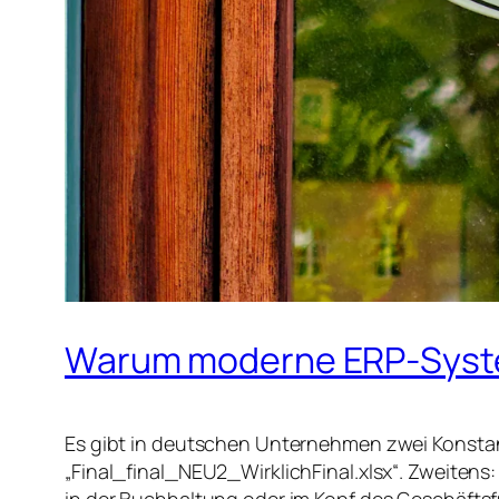
Warum moderne ERP-System
Es gibt in deutschen Unternehmen zwei Konstan
„Final_final_NEU2_WirklichFinal.xlsx“. Zweitens:
in der Buchhaltung oder im Kopf des Geschäftsf